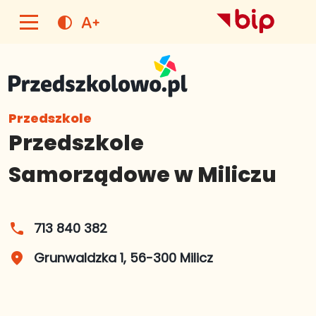
text_increase
contrast
Przedszkole
Przedszkole
Samorządowe w Miliczu
713 840 382
phone
Grunwaldzka 1, 56-300 Milicz
place